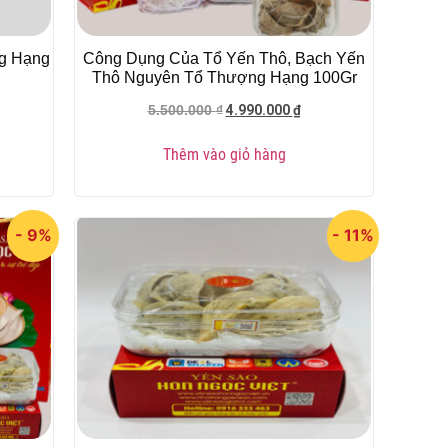
g Hạng
Công Dụng Của Tổ Yến Thô, Bạch Yến
Thô Nguyên Tổ Thượng Hạng 100Gr
4.990.000
₫
5.500.000
₫
Thêm vào giỏ hàng
- 9%
- 11%