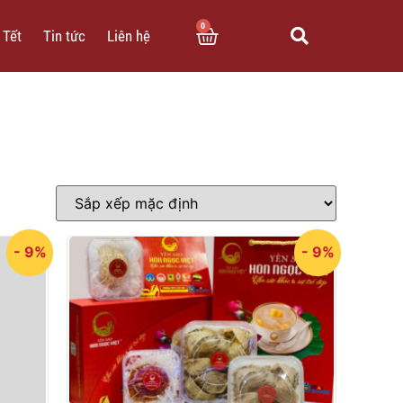
0
 Tết
Tin tức
Liên hệ
- 9%
- 9%