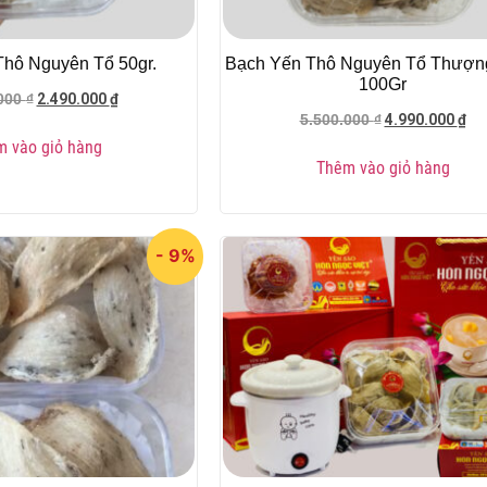
hô Nguyên Tổ 50gr.
Bạch Yến Thô Nguyên Tổ Thượn
100Gr
2.490.000
₫
.000
₫
4.990.000
₫
5.500.000
₫
 vào giỏ hàng
Thêm vào giỏ hàng
- 9%