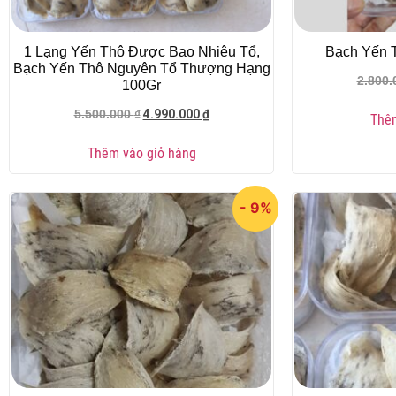
1 Lạng Yến Thô Được Bao Nhiêu Tổ,
Bạch Yến T
Bạch Yến Thô Nguyên Tổ Thượng Hạng
2.800
100Gr
4.990.000
₫
5.500.000
₫
Thêm
Thêm vào giỏ hàng
- 9%