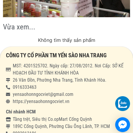
Vừa xem...
Không tìm thấy sản phẩm
CÔNG TY CỔ PHẦN TM YẾN SÀO NHA TRANG
MST: 4201525702. Ngày cấp: 27/08/2012. Nơi Cấp: SỞ KẾ
HOẠCH ĐẦU TƯ TỈNH KHÁNH HÒA
26 Vân Đồn, Phường Nha Trang, Tỉnh Khánh Hòa.
0916333463
yensaohonngocviet@gmail.com
https://yensaohonngocviet.vn
Chi nhánh HCM
Tầng trệt, Siêu thị Co.opMart Cống Quỳnh
189C Cống Quỳnh, Phường Cầu Ông Lãnh, TP. HCM