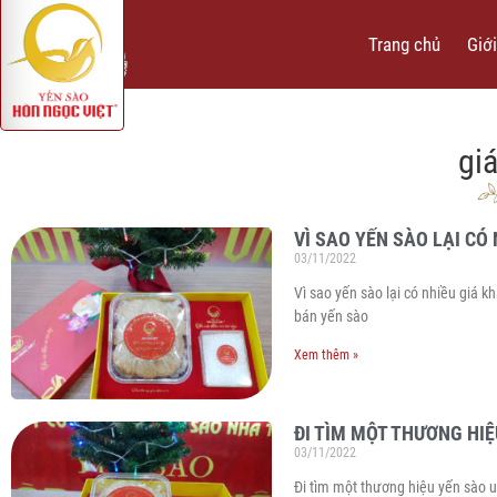
Trang chủ
Giới
gi
VÌ SAO YẾN SÀO LẠI CÓ
03/11/2022
Vì sao yến sào lại có nhiều giá k
bán yến sào
Xem thêm »
ĐI TÌM MỘT THƯƠNG HIỆ
03/11/2022
Đi tìm một thương hiệu yến sào u