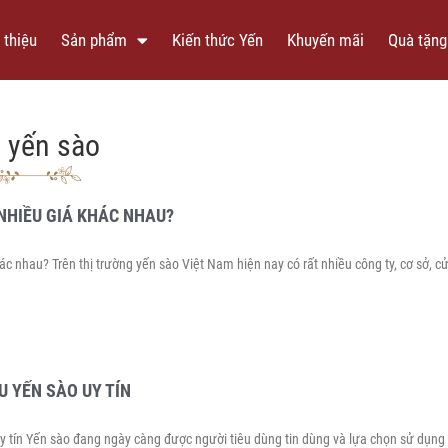
 thiệu
Sản phẩm
Kiến thức Yến
Khuyến mãi
Quà tặng
á yến sào
 NHIỀU GIÁ KHÁC NHAU?
hác nhau? Trên thị trường yến sào Việt Nam hiện nay có rất nhiều công ty, cơ sở, 
U YẾN SÀO UY TÍN
y tín Yến sào đang ngày càng được người tiêu dùng tin dùng và lựa chọn sử dụng 