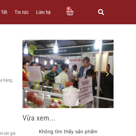
0
 Tết
Tin tức
Liên hệ
cửa hàng…
Vừa xem...
Không tìm thấy sản phẩm
vì các giá