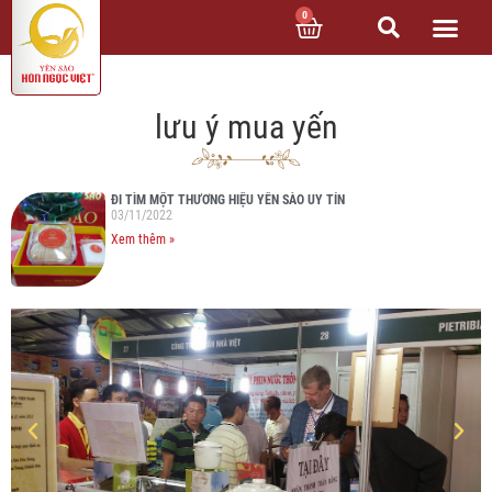
0
lưu ý mua yến
ĐI TÌM MỘT THƯƠNG HIỆU YẾN SÀO UY TÍN
03/11/2022
Xem thêm »