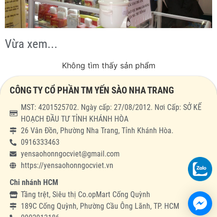
Vừa xem...
Không tìm thấy sản phẩm
CÔNG TY CỔ PHẦN TM YẾN SÀO NHA TRANG
MST: 4201525702. Ngày cấp: 27/08/2012. Nơi Cấp: SỞ KẾ
HOẠCH ĐẦU TƯ TỈNH KHÁNH HÒA
26 Vân Đồn, Phường Nha Trang, Tỉnh Khánh Hòa.
0916333463
yensaohonngocviet@gmail.com
https://yensaohonngocviet.vn
Chi nhánh HCM
Tầng trệt, Siêu thị Co.opMart Cống Quỳnh
189C Cống Quỳnh, Phường Cầu Ông Lãnh, TP. HCM