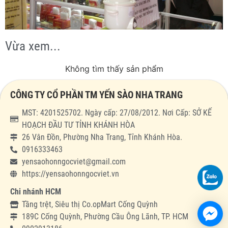
Vừa xem...
Không tìm thấy sản phẩm
CÔNG TY CỔ PHẦN TM YẾN SÀO NHA TRANG
MST: 4201525702. Ngày cấp: 27/08/2012. Nơi Cấp: SỞ KẾ
HOẠCH ĐẦU TƯ TỈNH KHÁNH HÒA
26 Vân Đồn, Phường Nha Trang, Tỉnh Khánh Hòa.
0916333463
yensaohonngocviet@gmail.com
https://yensaohonngocviet.vn
Chi nhánh HCM
Tầng trệt, Siêu thị Co.opMart Cống Quỳnh
189C Cống Quỳnh, Phường Cầu Ông Lãnh, TP. HCM