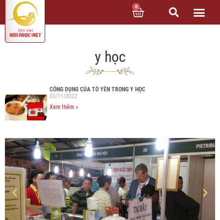
0
y học
CÔNG DỤNG CỦA TỔ YẾN TRONG Y HỌC
03/11/2022
Xem thêm »