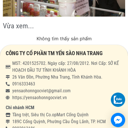
Vừa xem...
Không tìm thấy sản phẩm
CÔNG TY CỔ PHẦN TM YẾN SÀO NHA TRANG
MST: 4201525702. Ngày cấp: 27/08/2012. Nơi Cấp: SỞ KẾ
HOẠCH ĐẦU TƯ TỈNH KHÁNH HÒA
26 Vân Đồn, Phường Nha Trang, Tỉnh Khánh Hòa.
0916333463
yensaohonngocviet@gmail.com
https://yensaohonngocviet.vn
Chi nhánh HCM
Tầng trệt, Siêu thị Co.opMart Cống Quỳnh
189C Cống Quỳnh, Phường Cầu Ông Lãnh, TP. HCM