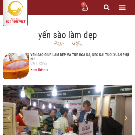
0
yến sào làm đẹp
YẾN SÀO GIÚP LÀM ĐẸP VÀ TRẺ HÓA DA, KÉO DÀI TUỔI XUÂN PHỤ
NỮ
03/11/2022
Xem thêm »