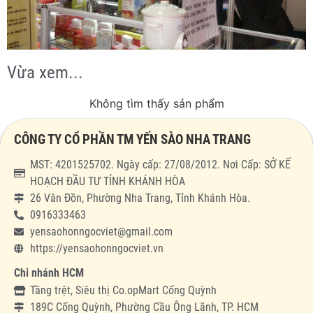
Vừa xem...
Không tìm thấy sản phẩm
CÔNG TY CỔ PHẦN TM YẾN SÀO NHA TRANG
MST: 4201525702. Ngày cấp: 27/08/2012. Nơi Cấp: SỞ KẾ
HOẠCH ĐẦU TƯ TỈNH KHÁNH HÒA
26 Vân Đồn, Phường Nha Trang, Tỉnh Khánh Hòa.
0916333463
yensaohonngocviet@gmail.com
https://yensaohonngocviet.vn
Chi nhánh HCM
Tầng trệt, Siêu thị Co.opMart Cống Quỳnh
189C Cống Quỳnh, Phường Cầu Ông Lãnh, TP. HCM