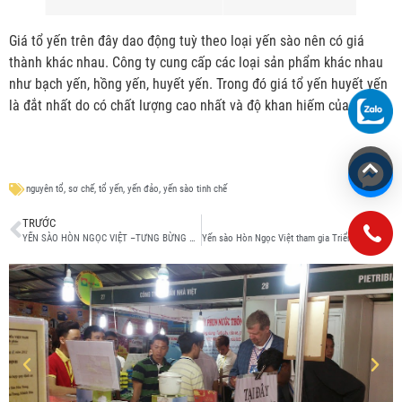
Giá tổ yến trên đây dao động tuỳ theo loại yến sào nên có giá
thành khác nhau. Công ty cung cấp các loại sản phẩm khác nhau
như bạch yến, hồng yến, huyết yến. Trong đó giá tổ yến huyết yến
là đắt nhất do có chất lượng cao nhất và độ khan hiếm của nó.
nguyên tổ
,
sơ chế
,
tổ yến
,
yến đảo
,
yến sào tinh chế
TRƯỚC
SAU
YẾN SÀO HÒN NGỌC VIỆT –TƯNG BỪNG THAM GIA HỘI CHỢ THƯƠNG MẠI QUỐC TẾ VIỆT NAM LẦN THỨ 25 (VIETNAM EXPO 2015)
Yến sào Hòn Ngọc Việt tham gia Triển Lãm VN FOODEX 2022