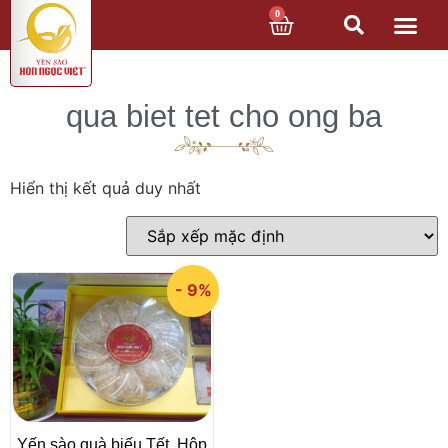
0
qua biet tet cho ong ba
Hiển thị kết quả duy nhất
- 9%
Yến sào quà biếu Tết, Hộp