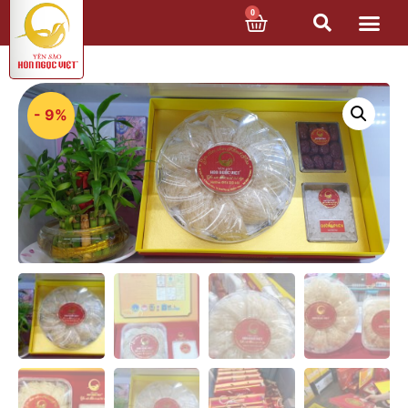
0
- 9%