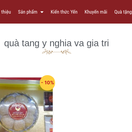
 thiệu
Sản phẩm
Kiến thức Yến
Khuyến mãi
Quà tặng
quà tang y nghia va gia tri
- 10%