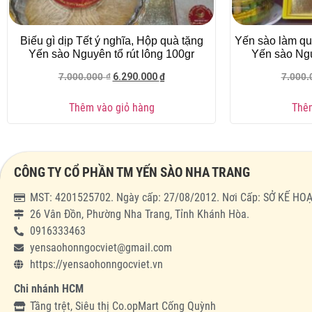
Biếu gì dịp Tết ý nghĩa, Hộp quà tặng
Yến sào làm qu
Yến sào Nguyên tổ rút lông 100gr
Yến sào Ngu
6.290.000
₫
7.000.000
₫
7.000
Thêm vào giỏ hàng
Thêm
CÔNG TY CỔ PHẦN TM YẾN SÀO NHA TRANG
MST: 4201525702. Ngày cấp: 27/08/2012. Nơi Cấp: SỞ KẾ 
26 Vân Đồn, Phường Nha Trang, Tỉnh Khánh Hòa.
0916333463
yensaohonngocviet@gmail.com
https://yensaohonngocviet.vn
Chi nhánh HCM
Tầng trệt, Siêu thị Co.opMart Cống Quỳnh