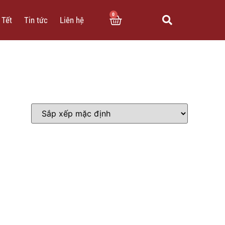
0
 Tết
Tin tức
Liên hệ