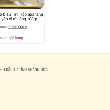
à biếu Tết, Hộp quà tặng
yên tổ rút lông 100gr
6.290.000
₫
.000
₫
 vào giỏ hàng
HOẠCH ĐẦU TƯ TỈNH KHÁNH HÒA