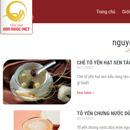
Trang chủ
Giới
nguy
CHÈ TỔ YẾN HẠT SEN TÁ
03/11/2022
Chè tổ yến hạt sen nấu cùng táo
gì tuyệt
Xem thêm »
TỔ YẾN CHƯNG NƯỚC DỪ
03/11/2022
Tổ yến chưng nước dừa món ngon