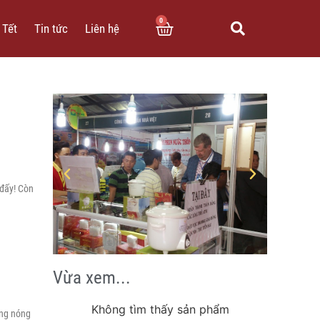
0
 Tết
Tin tức
Liên hệ
đấy! Còn
Vừa xem...
Không tìm thấy sản phẩm
ắng nóng