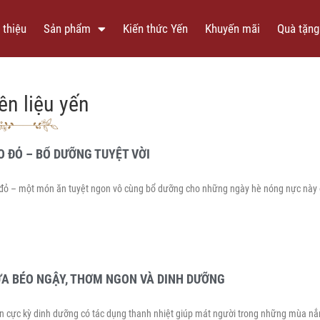
 thiệu
Sản phẩm
Kiến thức Yến
Khuyến mãi
Quà tặng
ên liệu yến
O ĐỎ – BỔ DƯỠNG TUYỆT VỜI
 đỏ – một món ăn tuyệt ngon vô cùng bổ dưỡng cho những ngày hè nóng nực này 
A BÉO NGẬY, THƠM NGON VÀ DINH DƯỠNG
 cực kỳ dinh dưỡng có tác dụng thanh nhiệt giúp mát người trong những mùa n