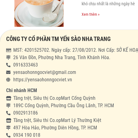
khó chịu nhất là những ngày hè
Xem thêm »
CÔNG TY CỔ PHẦN TM YẾN SÀO NHA TRANG
MST: 4201525702. Ngày cấp: 27/08/2012. Nơi Cấp: SỞ KẾ 
26 Vân Đồn, Phường Nha Trang, Tỉnh Khánh Hòa.
0916333463
yensaohonngocviet@gmail.com
https://yensaohonngocviet.vn
Chi nhánh HCM
Tầng trệt, Siêu thị Co.opMart Cống Quỳnh
189C Cống Quỳnh, Phường Cầu Ông Lãnh, TP. HCM
0902913186
Tầng trệt, Siêu thi Co.opMart Lý Thường Kiệt
497 Hòa Hảo, Phường Diên Hồng, TP. HCM
0934 190 018