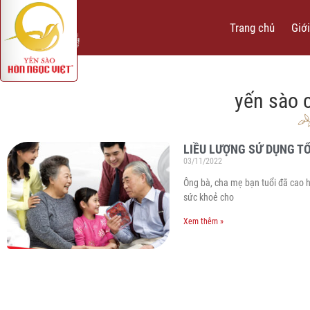
Trang chủ
Giới
yến sào 
LIỀU LƯỢNG SỬ DỤNG T
03/11/2022
Ông bà, cha mẹ bạn tuổi đã cao
sức khoẻ cho
Xem thêm »