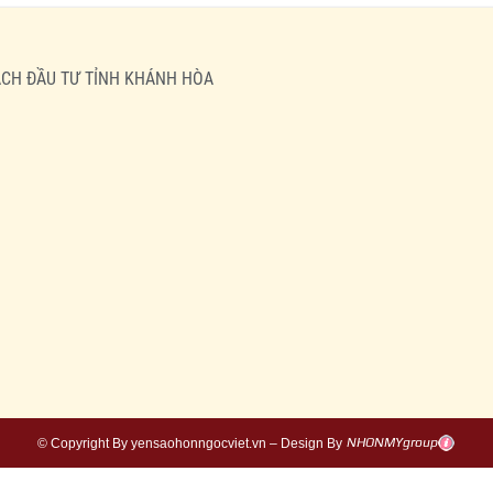
HOẠCH ĐẦU TƯ TỈNH KHÁNH HÒA
© Copyright By yensaohonngocviet.vn – Design By