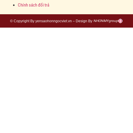
Chính sách đổi trả
© Copyright By yensaohonngocviet.vn – Design By