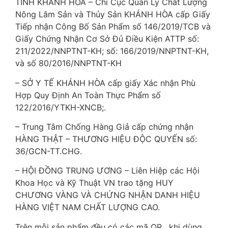
TỈNH KHÁNH HÒA – Chi Cục Quản Lý Chất Lượng
Nông Lâm Sản và Thủy Sản KHÁNH HÒA cấp Giấy
Tiếp nhận Công Bố Sản Phẩm số 146/2019/TCB và
Giấy Chứng Nhận Cơ Sở Đủ Điều Kiện ATTP số:
211/2022/NNPTNT-KH; số: 166/2019/NNPTNT-KH,
và số 80/2016/NNPTNT-KH
– SỞ Y TẾ KHÁNH HÒA cấp giấy Xác nhận Phù
Hợp Quy Định An Toàn Thực Phẩm số
122/2016/YTKH-XNCB;.
– Trung Tâm Chống Hàng Giả cấp chứng nhận
HÀNG THẬT – THƯƠNG HIỆU ĐỘC QUYẾN số:
36/GCN-TT.CHG.
– HỘI ĐỒNG TRUNG ƯƠNG – Liên Hiệp các Hội
Khoa Học và Kỹ Thuật VN trao tặng HUY
CHƯƠNG VÀNG VÀ CHỨNG NHẬN DANH HIỆU
HÀNG VIỆT NAM CHẤT LƯỢNG CAO.
Trên mỗi sản phẩm đều có các mã QR , khi dùng