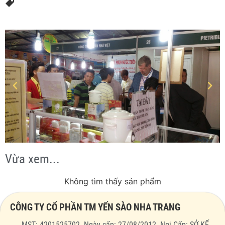
Vừa xem...
Không tìm thấy sản phẩm
CÔNG TY CỔ PHẦN TM YẾN SÀO NHA TRANG
MST: 4201525702. Ngày cấp: 27/08/2012. Nơi Cấp: SỞ KẾ