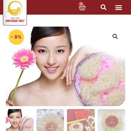
0
- 9%