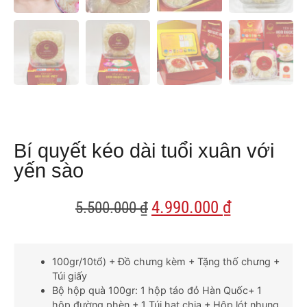
Bí quyết kéo dài tuổi xuân với
yến sào
4.990.000
₫
5.500.000
₫
100gr/10tổ) + Đồ chưng kèm + Tặng thố chưng +
Túi giấy
Bộ hộp quà 100gr: 1 hộp táo đỏ Hàn Quốc+ 1
hộp đường phèn + 1 Túi hạt chia + Hộp lót nhung