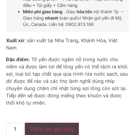
điều + Túi giấy + Cẩm nang
Miễn phí giao hàng
. Giao
hỏa tốc
nội thành Tp –
Giao hàng
nhanh
toàn quốc! Nhận gửi yến đi Mỹ,
Úc, Canada.
Liên hệ: 0902.913.186
Xuất xứ
: sản xuất tại Nha Trang, Khánh Hòa, Việt
Nam
Đặc điểm:
Tổ yến được ngâm nở trong nước cho
mềm và được làm tơi để lông yến có thể tách ra khỏi
sợi, loại bỏ tạp chất qua qúa trình rửa nước sạch,
sau
đó
được để ráo và các thợ lành nghề dùng nhíp
chuyên dụng chăm chỉ nhặt từng sợi lông còn sót lại.
Tiếp đến sẽ được đóng miếng theo khuôn và được
thổi khô tự nhiên.
Thêm vào giỏ hàng