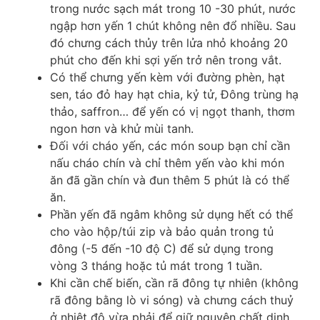
trong nước sạch mát trong 10 -30 phút, nước
ngập hơn yến 1 chút không nên đổ nhiều. Sau
đó chưng cách thủy trên lửa nhỏ khoảng 20
phút cho đến khi sợi yến trở nên trong vắt.
Có thể chưng yến kèm với đường phèn, hạt
sen, táo đỏ hay hạt chia, kỷ tử, Đông trùng hạ
thảo, saffron… để yến có vị ngọt thanh, thơm
ngon hơn và khử mùi tanh.
Đối với cháo yến, các món soup bạn chỉ cần
nấu cháo chín và chỉ thêm yến vào khi món
ăn đã gần chín và đun thêm 5 phút là có thể
ăn.
Phần yến đã ngâm không sử dụng hết có thể
cho vào hộp/túi zip và bảo quản trong tủ
đông (-5 đến -10 độ C) để sử dụng trong
vòng 3 tháng hoặc tủ mát trong 1 tuần.
Khi cần chế biến, cần rã đông tự nhiên (không
rã đông bằng lò vi sóng) và chưng cách thuỷ
ở nhiệt độ vừa phải để giữ nguyên chất dinh