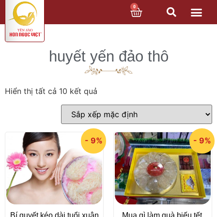
0
huyết yến đảo thô
Hiển thị tất cả 10 kết quả
- 9%
- 9%
Bí quyết kéo dài tuổi xuân
Mua gì làm quà biếu tết,