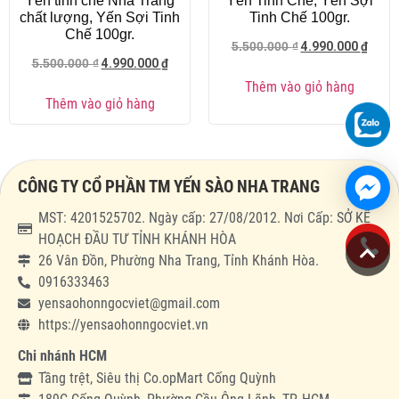
Yến tinh chế Nha Trang
Yến Tinh Chế, Yến Sợi
chất lượng, Yến Sợi Tinh
Tinh Chế 100gr.
Chế 100gr.
4.990.000
₫
5.500.000
₫
4.990.000
₫
5.500.000
₫
Thêm vào giỏ hàng
Thêm vào giỏ hàng
CÔNG TY CỔ PHẦN TM YẾN SÀO NHA TRANG
MST: 4201525702. Ngày cấp: 27/08/2012. Nơi Cấp: SỞ KẾ
HOẠCH ĐẦU TƯ TỈNH KHÁNH HÒA
26 Vân Đồn, Phường Nha Trang, Tỉnh Khánh Hòa.
0916333463
yensaohonngocviet@gmail.com
https://yensaohonngocviet.vn
Chi nhánh HCM
Tầng trệt, Siêu thị Co.opMart Cống Quỳnh