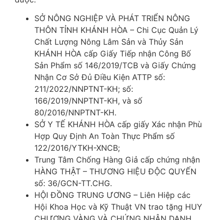
SỞ NÔNG NGHIỆP VÀ PHÁT TRIỂN NÔNG
THÔN TỈNH KHÁNH HÒA – Chi Cục Quản Lý
Chất Lượng Nông Lâm Sản và Thủy Sản
KHÁNH HÒA cấp Giấy Tiếp nhận Công Bố
Sản Phẩm số 146/2019/TCB và Giấy Chứng
Nhận Cơ Sở Đủ Điều Kiện ATTP số:
211/2022/NNPTNT-KH; số:
166/2019/NNPTNT-KH, và số
80/2016/NNPTNT-KH.
SỞ Y TẾ KHÁNH HÒA cấp giấy Xác nhận Phù
Hợp Quy Định An Toàn Thực Phẩm số
122/2016/YTKH-XNCB;
Trung Tâm Chống Hàng Giả cấp chứng nhận
HÀNG THẬT – THƯƠNG HIỆU ĐỘC QUYẾN
số: 36/GCN-TT.CHG.
HỘI ĐỒNG TRUNG ƯƠNG – Liên Hiệp các
Hội Khoa Học và Kỹ Thuật VN trao tặng HUY
CHƯƠNG VÀNG VÀ CHỨNG NHẬN DANH