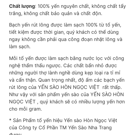
Ch
ấ
t l
ượ
ng
: 100% yến nguyên chất, không chất tẩy
trắng, không chất bảo quản và chất độn.
Bạch yến rút lông được làm sạch 100% từ tổ yến,
tiết kiệm được thời gian, quý khách có thể dùng
ngay không cần phải qua công đoạn nhặt lông và
làm sạch.
Mỗi tổ yến được làm sạch bằng nước lọc với công
nghệ thẩm thấu ngược. Các chất bẩn nhỏ được
những người thợ lành nghề dùng kẹp loại ra tỉ mỉ
và cẩn thận. Quan trọng nhất, độ ẩm các bạch yến
rút lông của YẾN SÀO HÒN NGỌC VIỆT rất thấp.
Như vậy với sản phẩm yến sào của YẾN SÀO HÒN
NGỌC VIỆT , quý khách sẽ có nhiều lượng yến hơn
cho mỗi gram.
* Sản Phẩm tổ yến hiệu Yến sào Hòn Ngọc Việt
của Công ty Cổ Phần TM Yến Sào Nha Trang
được: