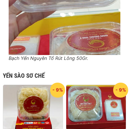
Bạch Yến Nguyên Tổ Rút Lông 50Gr.
YẾN SÀO SƠ CHẾ
- 9%
- 9%