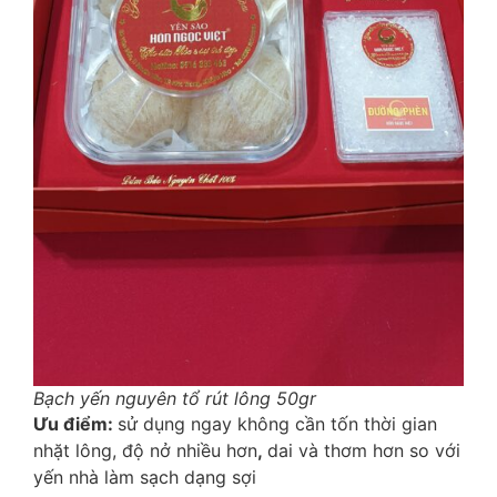
Bạch yến nguyên tổ rút lông 50gr
Ư
u đi
ể
m:
sử dụng ngay không cần tốn thời gian
nhặt lông, độ nở nhiều hơn
,
dai và thơm hơn so với
yến nhà làm sạch dạng sợi