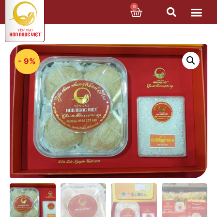
0
- 9%