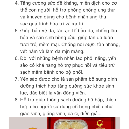
Tăng cường sức đề kháng, miễn dịch cho cơ
thể con người, hỗ trợ phòng chống ung thư
và khuyên dùng cho bệnh nhân ung thư
sau
quá trình hóa trị và xạ trị.
Giúp bảo vệ da, tái tạo tế bào da, chống lão
hóa và sản sinh hồng cầu, giúp làn da luôn
tươi trẻ, mềm mại. Chống nổi
mụn
, tàn nhang,
vết nám và làm da mịn màng.
Đối với những bệnh nhân lao phổi nặng, yến
sào có khả năng hỗ trợ phục hồi và tiêu trừ
sạch mầm bệnh cho bộ phổi.
Yến sào được cho là sản phẩm bổ sung dinh
dưỡng thích hợp tăng cường sức khỏe sinh
lực, đặc biệt là vận động viên.
Hỗ trợ giúp thông sạch đường hô hấp, thích
hợp cho người sử dụng cổ họng nhiều như
giáo viên, giảng viên, ca sĩ, diễn giả….