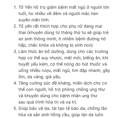
Tổ Yến hỗ trợ giảm bệnh mất ngủ ở người lớn
tuổi, ho nhiều về đêm và người mắc hen
suyễn mãn tính.
Tổ yến rất thích hợp cho phụ nữ đang mai
thai (khuyên dùng từ tháng thứ tư sẽ giúp trẻ
sơ sinh thông minh, ít nhiễm bệnh đường hô
hấp, chắc khỏe và không bị sinh non)
Làm thức ăn bổ dưỡng, dùng cho các trường
hợp cơ thể suy nhược, mệt mỏi, biếng ăn, khí
huyết yếu kém, cơ thể nóng do hút
thuốc
và
uống nhiều rượu, mất ngủ, tim đập nhanh, gầy
ốm, da vàng, già yếu.
Tăng cường sức đề kháng, miễn dịch cho cơ
thể con người, hỗ trợ phòng chống ung thư
và khuyên dùng cho bệnh nhân ung thư
sau
quá trình hóa trị và xạ trị.
Giúp bảo vệ da, tái tạo tế bào da, chống lão
hóa và sản sinh hồng cầu, giúp làn da luôn