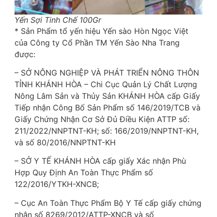
Yến Sợi Tinh Chế 100Gr
* Sản Phẩm tổ yến hiệu Yến sào Hòn Ngọc Việt
của Công ty Cổ Phần TM Yến Sào Nha Trang
được:
– SỞ NÔNG NGHIỆP VÀ PHÁT TRIỂN NÔNG THÔN
TỈNH KHÁNH HÒA – Chi Cục Quản Lý Chất Lượng
Nông Lâm Sản và Thủy Sản KHÁNH HÒA cấp Giấy
Tiếp nhận Công Bố Sản Phẩm số 146/2019/TCB và
Giấy Chứng Nhận Cơ Sở Đủ Điều Kiện ATTP số:
211/2022/NNPTNT-KH; số: 166/2019/NNPTNT-KH,
và số 80/2016/NNPTNT-KH
– SỞ Y TẾ KHÁNH HÒA cấp giấy Xác nhận Phù
Hợp Quy Định An Toàn Thực Phẩm số
122/2016/YTKH-XNCB;
– Cục An Toàn Thực Phẩm Bộ Y Tế cấp giấy chứng
nhận số 8269/2012/ATTP-XNCB và số