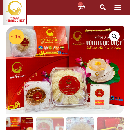
0
- 9%