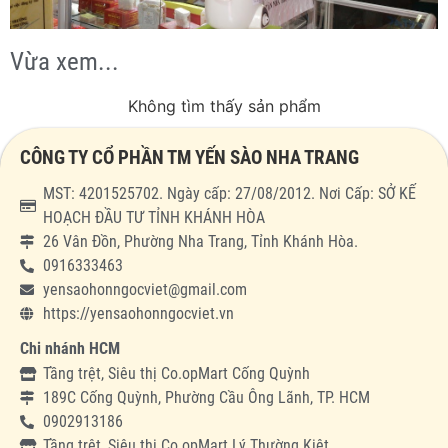
Vừa xem...
Không tìm thấy sản phẩm
CÔNG TY CỔ PHẦN TM YẾN SÀO NHA TRANG
MST: 4201525702. Ngày cấp: 27/08/2012. Nơi Cấp: SỞ KẾ
HOẠCH ĐẦU TƯ TỈNH KHÁNH HÒA
26 Vân Đồn, Phường Nha Trang, Tỉnh Khánh Hòa.
0916333463
yensaohonngocviet@gmail.com
https://yensaohonngocviet.vn
Chi nhánh HCM
Tầng trệt, Siêu thị Co.opMart Cống Quỳnh
189C Cống Quỳnh, Phường Cầu Ông Lãnh, TP. HCM
0902913186
Tầng trệt, Siêu thi Co.opMart Lý Thường Kiệt