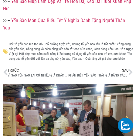
>>–
Yến Sào Giúp Làm Đẹp Và Trẻ Hóa Da, Kéo Dài Tuổi Xuân Phụ
Nữ.
>>–
Yến Sào Món Quà Biếu Tết Ý Nghĩa Dành Tặng Người Thân
Yêu
Chè tổ yến hạt sen táo đỏ - bổ dưỡng tuyệt vời
,
Chưng tổ yến bao lâu là tốt nhất?
,
công dụng
của yến sào
,
Công dụng và cách dùng yến sào tốt cho sức khỏe
,
Gian hàng Yến Sào Hòn Ngọc
Việt tại Hội chợ mua sắm cuối năm
,
Liều lượng sử dụng tổ yến sào cho trẻ em
,
sức khoẻ
,
Tác
dụng của tổ yến đối với làn da phụ nữ
,
yến sào
,
Yến sào - Quà tặng vô giá cho sức khỏe
TRƯỚC
SAU
VÌ SAO YẾN SÀO LẠI CÓ NHIỀU GIÁ KHÁC NHAU?
PHÂN BIỆT YẾN SÀO THẬT GIẢ BẰNG CÁCH NÀO?