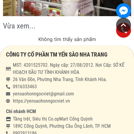
Vừa xem...
Không tìm thấy sản phẩm
CÔNG TY CỔ PHẦN TM YẾN SÀO NHA TRANG
MST: 4201525702. Ngày cấp: 27/08/2012. Nơi Cấp: SỞ KẾ
HOẠCH ĐẦU TƯ TỈNH KHÁNH HÒA
26 Vân Đồn, Phường Nha Trang, Tỉnh Khánh Hòa.
0916333463
yensaohonngocviet@gmail.com
https://yensaohonngocviet.vn
Chi nhánh HCM
Tầng trệt, Siêu thị Co.opMart Cống Quỳnh
189C Cống Quỳnh, Phường Cầu Ông Lãnh, TP. HCM
0902913186