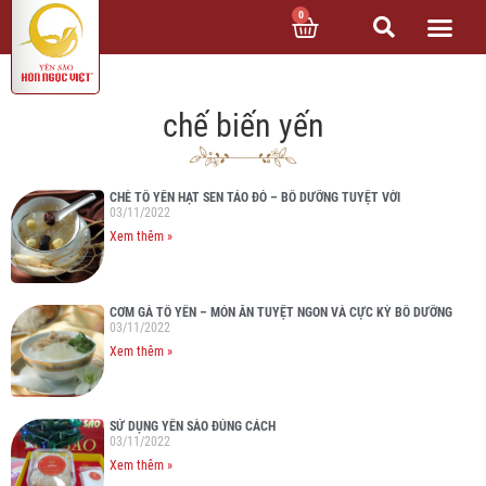
0
chế biến yến
CHÈ TỔ YẾN HẠT SEN TÁO ĐỎ – BỔ DƯỠNG TUYỆT VỜI
03/11/2022
Xem thêm »
CƠM GÀ TỔ YẾN – MÓN ĂN TUYỆT NGON VÀ CỰC KỲ BỔ DƯỠNG
03/11/2022
Xem thêm »
SỬ DỤNG YẾN SÀO ĐÚNG CÁCH
03/11/2022
Xem thêm »